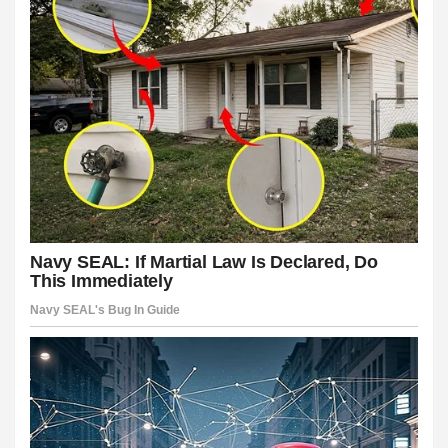
nel
nel
nel
nel
nel
nel
nel
el
rya
el
el
ş