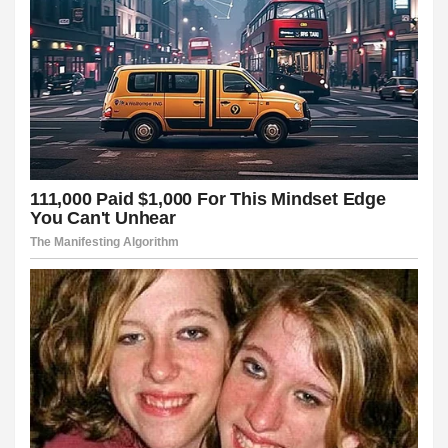
nusu
nusu
nusu
nusu
is