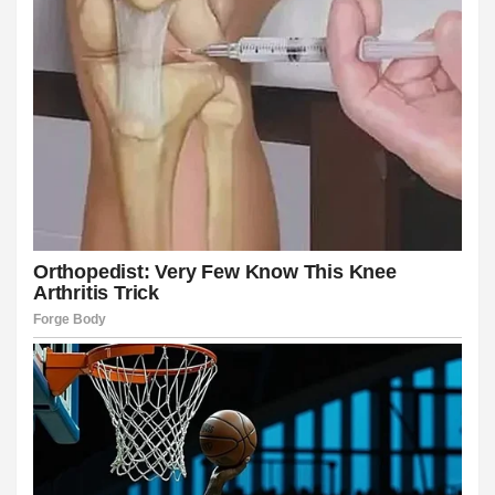
el
el
el
el
el
el
el
nel
nel