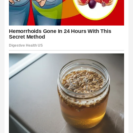
el
el
k
ın al
el
el
el