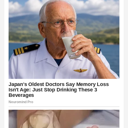
el
el
el
el
el
el
el
el
el
el
el
el
el