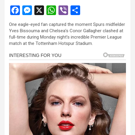
el
F
M
X
W
Vi
S
el
a
es
h
b
h
el
One eagle-eyed fan captured the moment Spurs midfielder
ce
se
at
er
ar
Yves Bissouma and Chelsea’s Conor Gallagher clashed at
el
b
n
s
e
full-time during Monday night’s incredible Premier League
match at the Tottenham Hotspur Stadium.
o
g
A
el
o
er
p
el
k
p
el
el
el
el
el
el