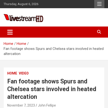
Skip
el
Thursday, August 6, 2026
to
el
content
tleri
Live Stream HD
Home
Home
Fan footage shows Spurs and Chelsea stars involved in heated
altercation
HOME
VIDEO
el
Fan footage shows Spurs and
el
Chelsea stars involved in heated
el
altercation
el
November 7, 2023
John Fellipe