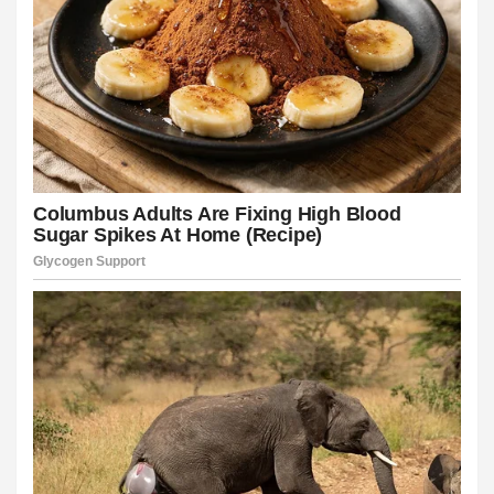
el
el
n al
el
el
el