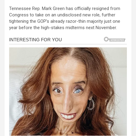
a
es
h
b
h
el
Tennessee Rep. Mark Green has officially resigned from
ce
se
at
er
ar
el
Congress to take on an undisclosed new role, further
b
n
s
e
tightening the GOP’s already razor-thin majority just one
el
year before the high-stakes midterms next November.
o
g
A
el
o
er
p
el
k
p
el
el
el
el
el
n al
n al