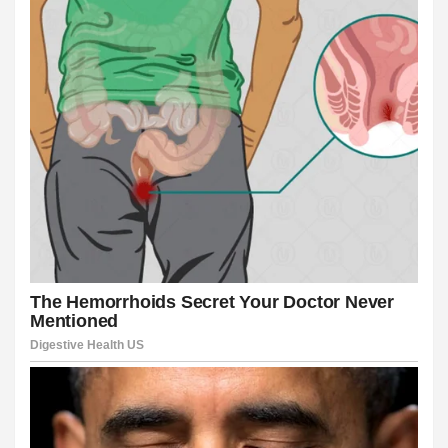
ş
usu