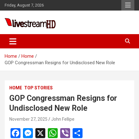
Skip
el
Friday, August 7, 2026
to
el
content
tleri
Live Stream HD
Home
Home
GOP Congressman Resigns for Undisclosed New Role
el
HOME
TOP STORIES
el
GOP Congressman Resigns for
Undisclosed New Role
el
el
November 27, 2025
John Fellipe
el
F
M
X
W
Vi
S