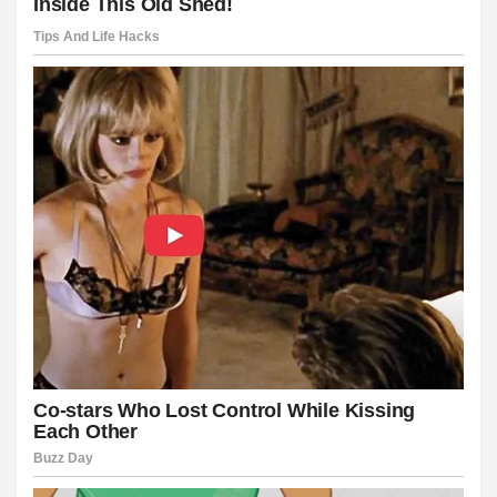
el
el
el
el
el
el
el
el
ya
el
el