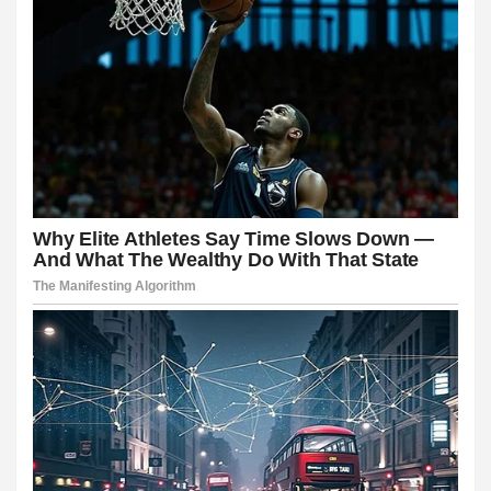
nel
nel
nel
nel
nel
nel
nel
nel
nel
nel
nel