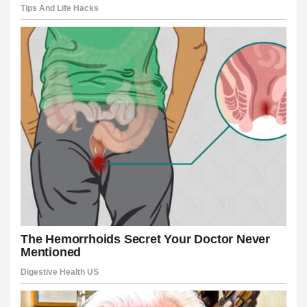
nel
nel
nel
nel
nel
nel
nel