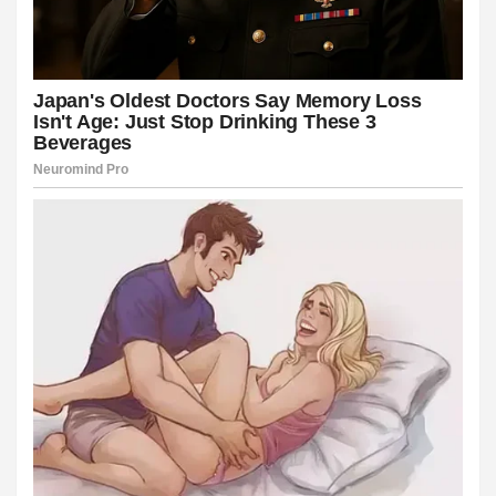
nel
nel
nel
nel
nel
nel
nel
nel
nel
nel
nel
nel
nel