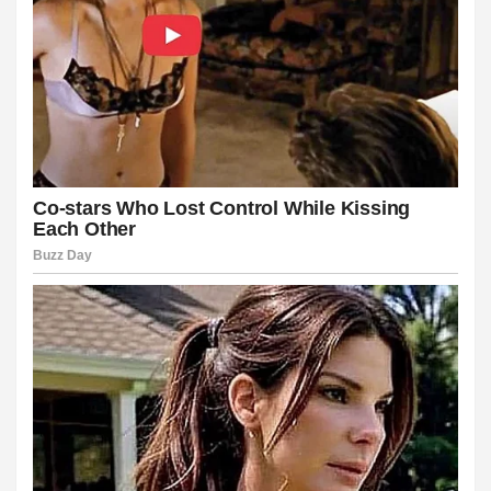
ş
el
 güncel
iriş
iriş