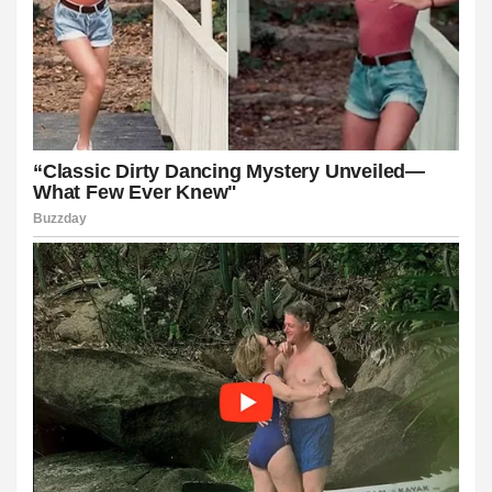
nel
nel
nel
nel
nel
nel
nel
nel
nel
nel
nel