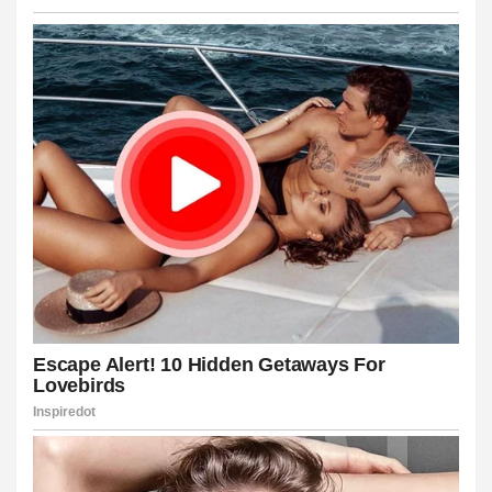
is
is
link shortener
iş