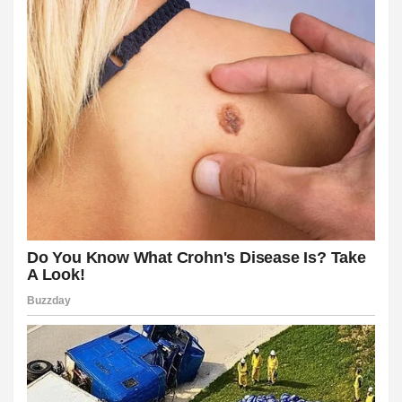
nel
nel
nel
nel
nel
nel
nel