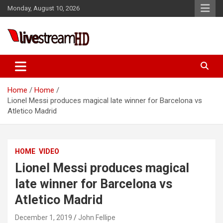
Skip
nel
Monday, August 10, 2026
to
nel
content
etleri
Live Stream HD
Home
Home
Lionel Messi produces magical late winner for Barcelona vs
Atletico Madrid
nel
HOME
VIDEO
nel
Lionel Messi produces magical
nel
late winner for Barcelona vs
nel
Atletico Madrid
nel
December 1, 2019
John Fellipe