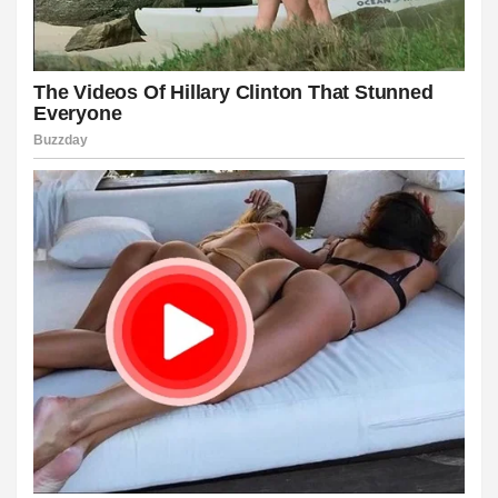
nel
nel
nel
nel
nel
nel
nel
nel
nel
ın al
nel
nel