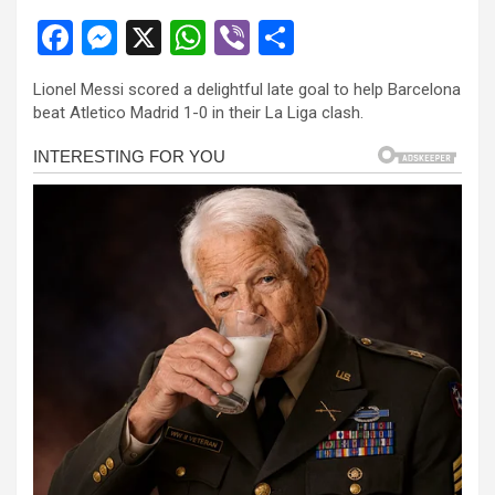
nel
F
M
X
W
Vi
S
nel
a
es
h
b
h
nel
Lionel Messi scored a delightful late goal to help Barcelona
ce
se
at
er
ar
beat Atletico Madrid 1-0 in their La Liga clash.
nel
b
n
s
e
o
g
A
nel
o
er
p
nel
k
p
nel
nel
nel
nel
ın al
ın al