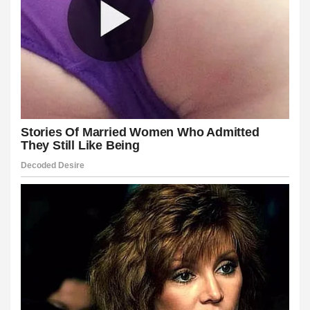
l
iriş
l
 güncel