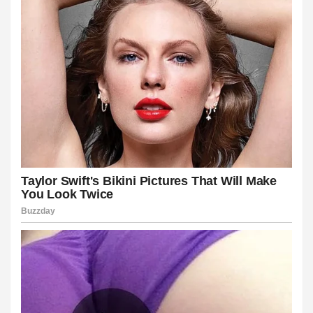
bet
iş
s sayfası sayfaları
rum
t
ibet giriş
cort