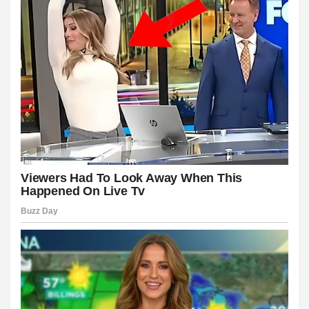
l
iriş
l
 güncel