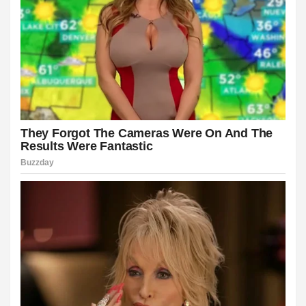
iriş
iriş
bet