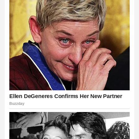
nel
nel
k
ın al
nel
nel
nel