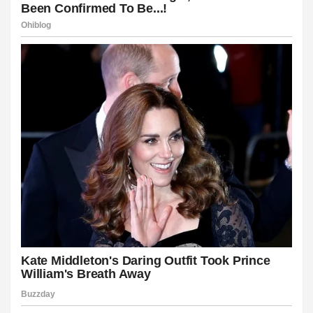
nel
nel
nel
nel
nel
nel
nel