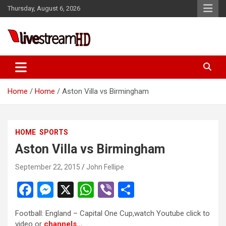
Skip
el
Thursday, August 6, 2026
to
el
content
tleri
Live Stream HD
Home
Home
Aston Villa vs Birmingham
HOME
SPORTS
Aston Villa vs Birmingham
el
September 22, 2015
John Fellipe
el
F
M
X
W
Vi
S
el
a
es
h
b
h
el
Football: England – Capital One Cup,watch Youtube click to
ce
se
at
er
ar
video or
channels…