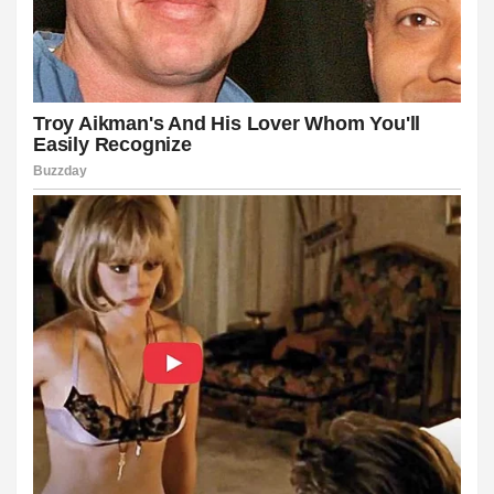
nusu
nusu
nusu
is
is
link shortener
iş
bet
iş