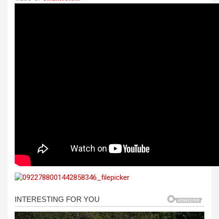
el
b
n
s
e
el
o
g
A
o
er
p
el
k
p
el
el
el
el
el
el
el
n al
n al