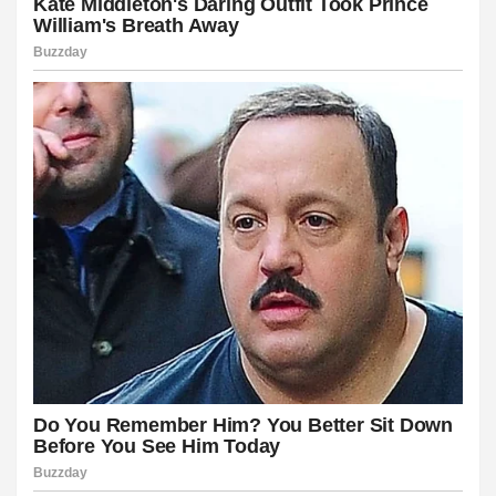
el
el
el
el
el
el
el
el
el
el
el