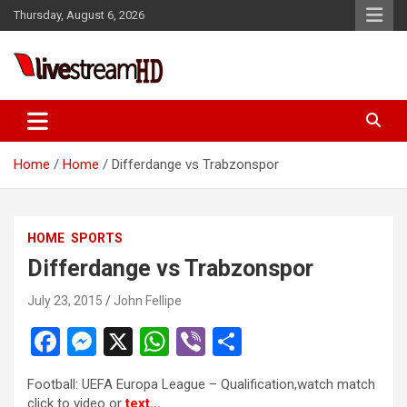
Skip
el
Thursday, August 6, 2026
to
el
content
tleri
Live Stream HD
Home
Home
Differdange vs Trabzonspor
HOME
SPORTS
Differdange vs Trabzonspor
el
July 23, 2015
John Fellipe
el
F
M
X
W
Vi
S
el
a
es
h
b
h
el
Football: UEFA Europa League – Qualification,watch match
ce
se
at
er
ar
click to video or
text…