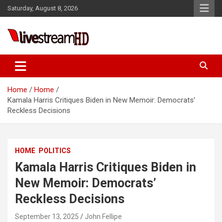
Skip
el
Saturday, August 8, 2026
to
el
content
tleri
Live Stream HD
Home
Home
Kamala Harris Critiques Biden in New Memoir: Democrats’
Reckless Decisions
el
HOME
POLITICS
el
Kamala Harris Critiques Biden in
el
New Memoir: Democrats’
el
Reckless Decisions
el
September 13, 2025
John Fellipe