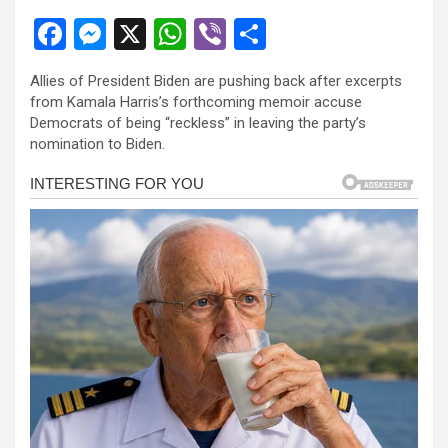
el
F
M
X
W
Vi
S
el
a
es
h
b
h
el
Allies of President Biden are pushing back after excerpts
ce
se
at
er
ar
from Kamala Harris’s forthcoming memoir accuse
el
b
n
s
e
Democrats of being “reckless” in leaving the party’s
nomination to Biden.
o
g
A
el
o
er
p
el
k
p
el
el
el
el
n al
n al