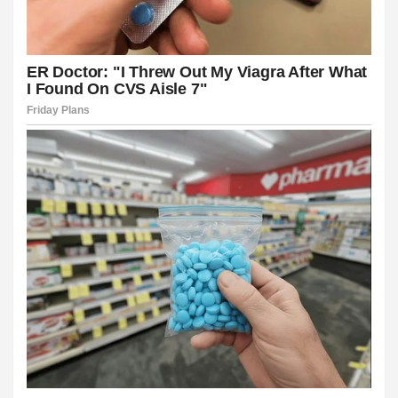
bet
nel