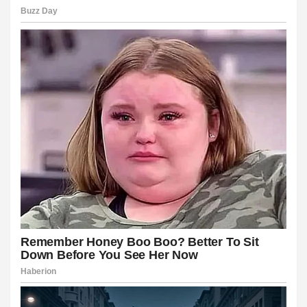
nusu
nusu
nusu
nusu
is