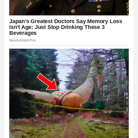
nel
nel
nel
nel
nel
nel
nel
nel
nel
nel
nel
nel
nel