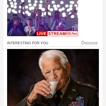
ce
se
at
er
ar
nel
b
n
s
e
nel
o
g
A
nel
o
er
p
nel
k
p
nel
nel
nel
nel
nel
nel
ın al
ın al