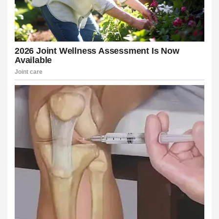
nel
nel
nel
nel
nel
nel
nel
nel
nel
ın al
nel
nel