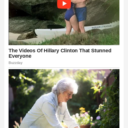
nel
nel
nel
nel
nel
nel
nel
nel
nel
nel
nel