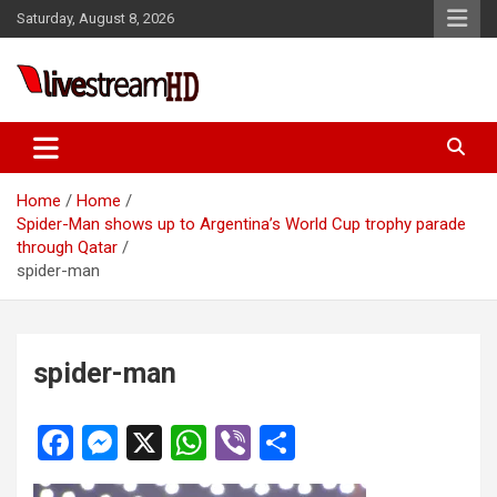
Skip
nel
Saturday, August 8, 2026
to
nel
content
etleri
Live Stream HD
Home
Home
Spider-Man shows up to Argentina’s World Cup trophy parade
through Qatar
spider-man
nel
nel
spider-man
nel
nel
F
M
X
W
Vi
S
nel
a
es
h
b
h